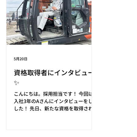
べ放題・飲み放題コースで、従業員30
名中26名が参加してくれました。 炭火
で余分な脂が落ち、香ばしい香りとお
肉の焼ける音、たまりませんネ！ あち
らこちらで笑い声が上がる大盛り上が
りの一次会。 ひたすら無言で肉を焼い
て振り分ける人や、肉そっちのけで飲
みながら語りにはしる人等、仕事中と
は違う一面を見せてくれるメンバーも
5月20日
多く、部署や現場そして年齢を超えた
資格取得者にインタビュー
交流の場になりました。 そして勢いは
✨
そこで止まらず、二次会には15名、三
次会にも5名が参加。 夜遅くまで語り
こんにちは。採用担当です！ 今回は、
合い、社員同士の絆がさらに深まった
入社3年のAさんにインタビューをしま
ひとときとなりました🌸 ■今後も交流
した！ 先日、新たな資格を取得された
の場を大切に 美味しいお肉とお酒を囲
ということで、 取得のきっかけや今後
んで、いろんな事を仲間と語り合うこ
の目標についてお話を聞いてみまし
とで、明日への活力がどんどん湧いて
た。 ＝＝＝＝＝＝＝＝＝＝＝＝＝＝＝