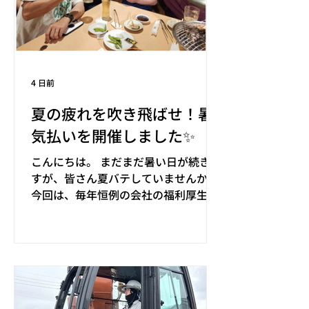
4 日前
夏の疲れを吹き飛ばせ！暑
気払いを開催しました✨
こんにちは。 まだまだ暑い日が続きま
すが、皆さん夏バテしていませんか？
今回は、毎年恒例の会社の福利厚生行
事、暑気払いの様子をご紹介します✨
7月25日（土）暑気払い in 天文館 焼肉
遊々亭 夏の疲れを吹き飛ばす、年に一
度の恒例イベント！ 今年は天文館の焼
肉遊々亭（ゆうゆうてい）で暑気払い
を開催しました。七輪焼肉・海鮮の食