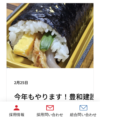
＝＝＝＝＝＝＝＝＝＝＝＝＝＝＝ 今回
取得した資格について教えてくださ
い！ 今回取得したのは、 建設機械
（定置運搬積込用および掘削用）運転
技能講習です。 少し難しく聞こえるか
もしれませんが、 ショベルカーなどの
建設機械を運転するために必要な資格
です。 講習は5日間で、 ・3日間の座
学（機械の仕組みや安全知識） ・2日
間の実技（実際に運転する練習） とい
う内容でした。 基本的には講習をきち
んと受ければ取得できる資格です。 将
2月25日
来、職長（現場をまとめるリーダー）
今年もやります！豊和建設
になると、 なかなか現場を空けづらく
の恵方巻大作戦🍣
なるため、時間を確保しやすい今のう
ちに基本的な資格は取っておきたいと
採用情報
採用問い合わせ
総合問い合わせ
2月3日は節分の日。 「鬼退治の日～」
思っています。 インタビュアーメモ
なんて言いますが、社内で「鬼は外
「計画的にキャリアを考えている姿勢
～！👹」より先に飛び交うのは――
が印象的でした！」 実際の現場ではど