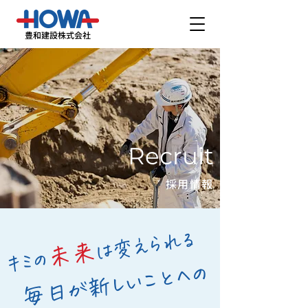
豊和建設株式会社
Recruit
採用情報
は変えられる
未来
キミの
毎日が新しいことへの
​