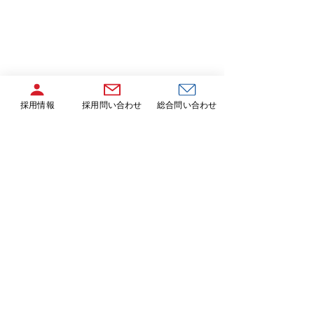
採用情報
採用問い合わせ
総合問い合わせ
募集要項を更新しまし
た！
この度募集要項を更新しまし
た。豊和建設では一緒に働い
てくれる仲間を募集していま
豊和建設株式会社
す。 「新しい未来を共に創り
令和５年度安全
鹿児島県鹿児島市天保山町8-6 豊和ビル
ましょう！あなたの力が必要
施しました
です！」 採用ページはこち
TEL：099-256-9030
FAX：099-253-3777
ら！
会社案内
採用情報