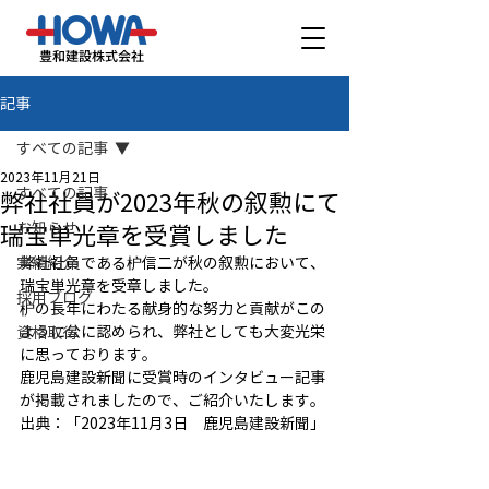
豊和建設株式会社
記事
すべての記事
2023年11月21日
すべての記事
弊社社員が2023年秋の叙勲にて
お知らせ
瑞宝単光章を受賞しました
実績紹介
弊社社員である枦信二が秋の叙勲において、
瑞宝単光章を受章しました。
採用ブログ
枦の長年にわたる献身的な努力と貢献がこの
ように公に認められ、弊社としても大変光栄
資格取得
に思っております。
鹿児島建設新聞に受賞時のインタビュー記事
が掲載されましたので、ご紹介いたします。
出典：「2023年11月3日　鹿児島建設新聞」