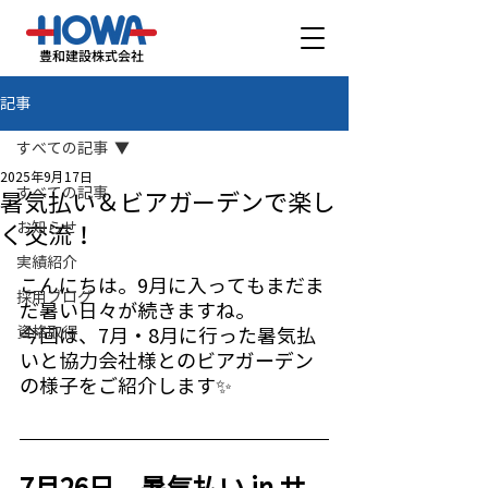
豊和建設株式会社
記事
すべての記事
2025年9月17日
すべての記事
暑気払い＆ビアガーデンで楽し
お知らせ
く交流！
実績紹介
こんにちは。9月に入ってもまだま
採用ブログ
だ暑い日々が続きますね。 
資格取得
今回は、7月・8月に行った暑気払
いと協力会社様とのビアガーデン
の様子をご紹介します✨