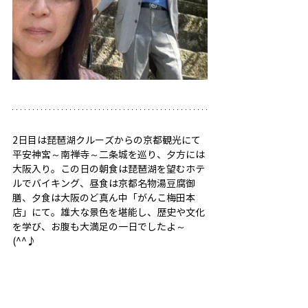
2日目は琵琶湖クルーズからの京都観光にて
平安神宮～南禅寺～二条城を巡り、夕方には
大阪入り。この日の朝食は琵琶湖を望むホテ
ルでバイキング、昼食は京都名物湯豆腐御
膳、夕食は大阪のど真ん中「がんこ梅田本
店」にて。雄大な景色を堪能し、歴史や文化
を学び、お腹も大満足の一日でしたよ～
(^^♪