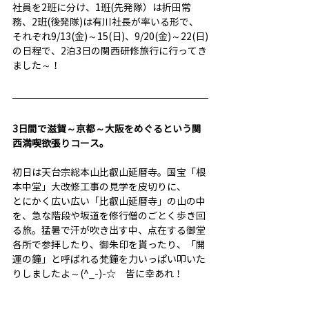
社員を2班に分け、1班(先発隊）は折田常
務、2班(後発隊)は有川社長が率いる形で、
それぞれ9/13(金)～15(日)、9/20(金)～22(日)
の日程で、2泊3日の関西研修旅行に行ってき
ました～！
3日間で滋賀～京都～大阪をめぐるという関
西満喫欲張りコース。
初日は天台宗総本山比叡山延暦寺。国宝「根
本中堂」大改修工事の見学を皮切りに、
とにかく広い広い「比叡山延暦寺」の山の中
を、急な階段や坂道を修行僧のごとく歩き回
る旅。猛暑で汗が吹き出す中、点在する御堂
各所で参拝したり、御朱印を貰ったり、「開
運の鐘」と呼ばれる梵鐘を力いっぱい叩いた
りしましたよ～(^_-)-☆　皆に幸あれ！