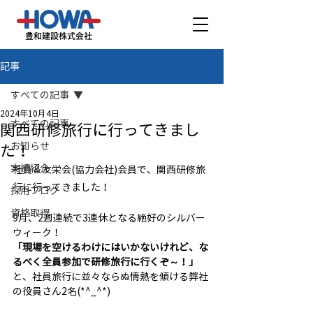
豊和建設株式会社
記事
すべての記事
2024年10月4日
すべての記事
関西研修旅行に行ってきまし
お知らせ
た！
実績紹介
社員＆友栄会(協力会社)会員で、関西研修旅
行に行ってきました！
採用ブログ
資格取得
9月、2週連続で3連休となる絶好のシルバー
ウィーク！
「現場を空けるわけにはいかないけれど、な
るべく全員参加で研修旅行に行くぞ～！」
と、社員旅行に並々ならぬ情熱を傾ける弊社
の役員さん2名(*^_^*)