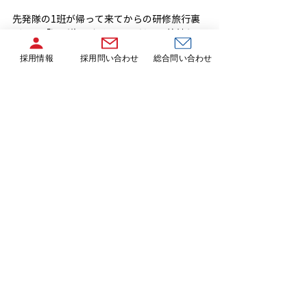
先発隊の1班が帰って来てからの研修旅行裏
話で、「汗が塩を吹くくらいだから着替えは
たくさん持って行ったほうがいい！歩きやす
採用情報
採用問い合わせ
総合問い合わせ
い靴で！お土産買うならここで！この日の昼
食は食べきれないくらいのボリュームだった
から、朝食は控えめに！大阪デパ地下で貴重
なバウムクーヘンを買うために走ったけど、
実はAmazonでも買えた('ω')！…」とか、
「今思い出してみても延暦寺の六文銭がどう
しても欲しいから後発隊にお願いしたい！」
とか、「研修旅行に行けなかった社員へのお
土産はこれが嬉しいかも！」とか、
楽しい思
い出話やらアドバイスやらで社内がとても和
気あいあいとした空気になりました。
日々忙しい現場で工期や安全衛生に神経をす
り減らす中、今回の研修旅行はとても良い気
分転換になったのでは！と思います(*^_^*)