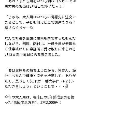
「あれ？子ども用をいつも頼むコンビニでは
恵方巻の販売は2月2日で終了だ～！」
「じゃあ、大人用はいつもの得意先に注文で
きるとして、子ども用はどこで調達できる？
探さなくちゃ～💦」
なんて社長を筆頭に事務所内ですったもんだ
しながら、結局、配付は、社員全員が無理な
く仕事終わりに事務所に受け取りに来られる
2月3日の月曜日に落ち着きました。
「要は気持ちの持ちようだから、皆さん、節
分にちなんで健康と幸せを祈願して、ありが
たく、美味しく(これが一番大事(^_-)-☆)い
ただきましょう」ということで・・・✌
今年の大人用は、桷志田の5年熟成黒酢を使
った“高級宝恵方巻“。1本2,000円！