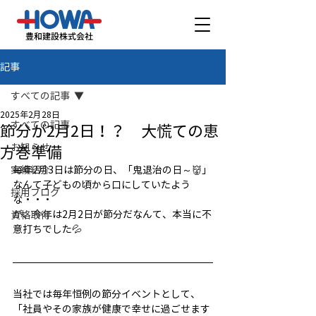
豊和建設株式会社
記事
すべての記事
2025年2月28日
すべての記事
節分が2月2日！？ 大慌ての恵
お知らせ
方巻準備
実績紹介
毎年2月3日は節分の日、「鬼退治の日～👹」
なんて子どもの頃から口にしていたよう
採用ブログ
な・・・
が、今年は2月2日が節分だなんて、本当に不
資格取得
意打ちでした💦
当社では毎年恒例の節分イベントとして、
「社員やその家族が健康で幸せに過ごせます