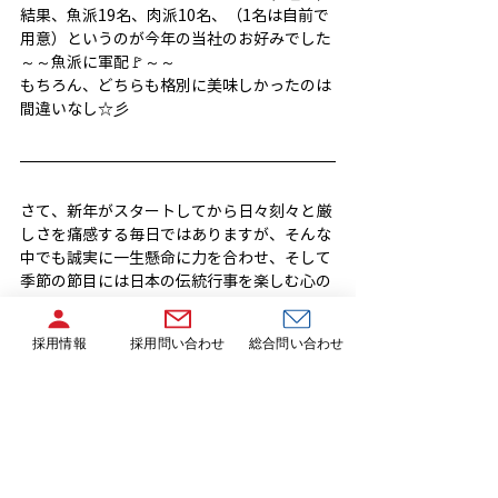
結果、魚派19名、肉派10名、（1名は自前で
用意）というのが今年の当社のお好みでした
～～魚派に軍配🚩～～
もちろん、どちらも格別に美味しかったのは
間違いなし☆彡
さて、新年がスタートしてから日々刻々と厳
しさを痛感する毎日ではありますが、そんな
中でも誠実に一生懸命に力を合わせ、そして
季節の節目には日本の伝統行事を楽しむ心の
余裕も持ちたいものですね！
採用情報
採用問い合わせ
総合問い合わせ
 今年も美味しい恵方巻、本当にごちそうさま
でした(*^_^*)
子どもたちが満面の笑顔で丸かぶりしている
食卓も想像できて、元気もらえますね♡
採用ブログ